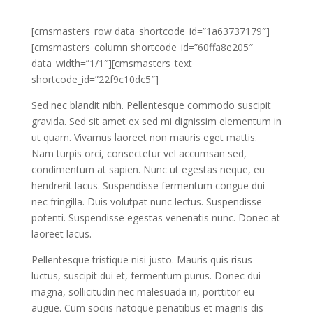
[cmsmasters_row data_shortcode_id=”1a63737179″]
[cmsmasters_column shortcode_id=”60ffa8e205″
data_width=”1/1″][cmsmasters_text
shortcode_id=”22f9c10dc5″]
Sed nec blandit nibh. Pellentesque commodo suscipit
gravida. Sed sit amet ex sed mi dignissim elementum in
ut quam. Vivamus laoreet non mauris eget mattis.
Nam turpis orci, consectetur vel accumsan sed,
condimentum at sapien. Nunc ut egestas neque, eu
hendrerit lacus. Suspendisse fermentum congue dui
nec fringilla. Duis volutpat nunc lectus. Suspendisse
potenti. Suspendisse egestas venenatis nunc. Donec at
laoreet lacus.
Pellentesque tristique nisi justo. Mauris quis risus
luctus, suscipit dui et, fermentum purus. Donec dui
magna, sollicitudin nec malesuada in, porttitor eu
augue. Cum sociis natoque penatibus et magnis dis